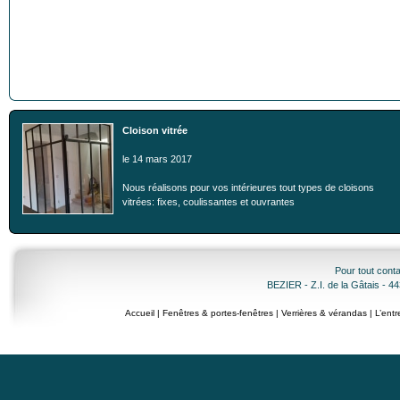
Cloison vitrée
le 14 mars 2017
Nous réalisons pour vos intérieures tout types de cloisons
vitrées: fixes, coulissantes et ouvrantes
Pour tout cont
BEZIER - Z.I. de la Gâtais - 4
Accueil
|
Fenêtres & portes-fenêtres
|
Verrières & vérandas
|
L’entr